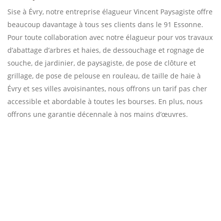
Sise à Évry, notre entreprise élagueur Vincent Paysagiste offre
beaucoup davantage à tous ses clients dans le 91 Essonne.
Pour toute collaboration avec notre élagueur pour vos travaux
d’abattage d’arbres et haies, de dessouchage et rognage de
souche, de jardinier, de paysagiste, de pose de clôture et
grillage, de pose de pelouse en rouleau, de taille de haie à
Évry et ses villes avoisinantes, nous offrons un tarif pas cher
accessible et abordable à toutes les bourses. En plus, nous
offrons une garantie décennale à nos mains d’œuvres.
Appelez-nous !
Travaux d’abattage d’arbres et haies avec
des experts à Évry : Vincent Paysagiste
Notre entreprise Vincent Paysagiste à Évry est un expert en
travaux d’élagage d’arbres. Pour les arbres et haies malades,
nous vous proposons un service minutieux pour les travaux
d’abattage. Nous disposons des années d’expérience dans ce